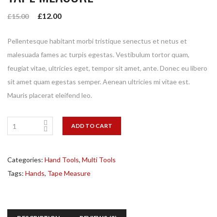
£
12.00
£
15.00
Pellentesque habitant morbi tristique senectus et netus et
malesuada fames ac turpis egestas. Vestibulum tortor quam,
feugiat vitae, ultricies eget, tempor sit amet, ante. Donec eu libero
sit amet quam egestas semper. Aenean ultricies mi vitae est.
Mauris placerat eleifend leo.
ADD TO CART
Categories:
Hand Tools
,
Multi Tools
Tags:
Hands
,
Tape Measure