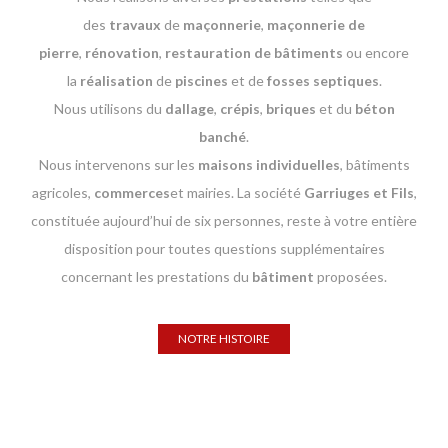
des
travaux
de
maçonnerie
,
maçonnerie de
pierre
,
rénovation
,
restauration
de bâtiments
ou encore
la
réalisation
de
piscines
et de
fosses septiques
.
Nous utilisons du
dallage
,
crépis
,
briques
et du
béton
banché
.
Nous intervenons sur les
maisons individuelles
, bâtiments
agricoles,
commerces
et mairies. La société
Garriuges et Fils
,
constituée aujourd’hui de six personnes, reste à votre entière
disposition pour toutes questions supplémentaires
concernant les prestations du
bâtiment
proposées.
NOTRE HISTOIRE