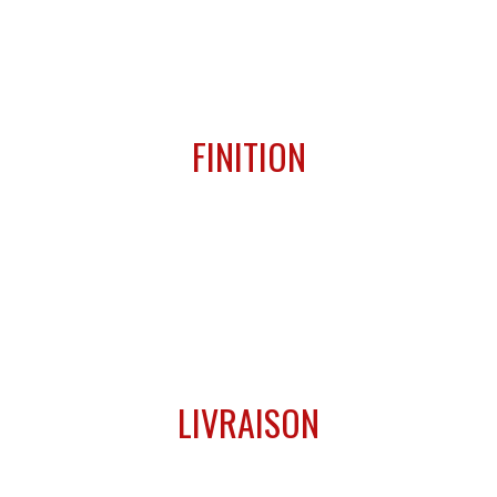
03
FINITION
Pour un rendu optimal, au plus proche de ce que vous
voulez.
04
LIVRAISON
Respect des délais et du projet sont nos maîtres mots.