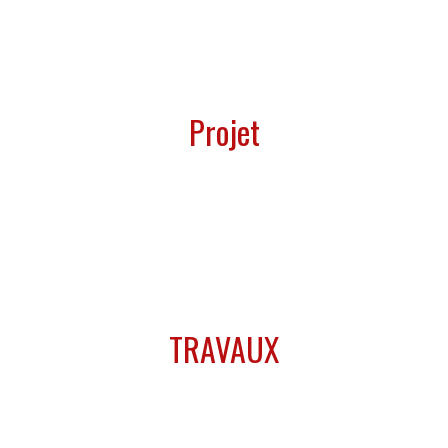
01
Projet
Ensemble, nous préparons votre projet de A à Z
02
TRAVAUX
Nos équipes interviennent rapidement pour vous
proposer une qualité maximale