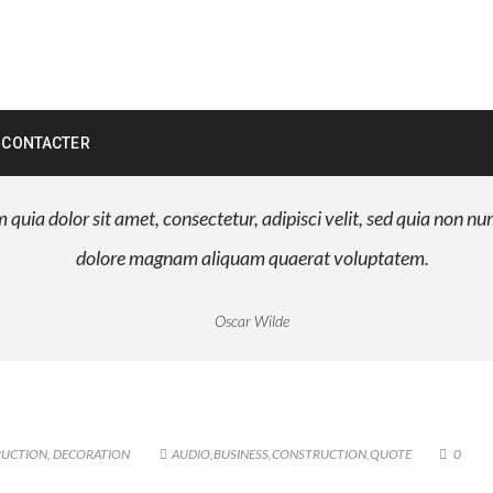
 CONTACTER
quia dolor sit amet, consectetur, adipisci velit, sed quia non 
dolore magnam aliquam quaerat voluptatem.
Oscar Wilde
UCTION
,
DECORATION
AUDIO
,
BUSINESS
,
CONSTRUCTION
,
QUOTE
0