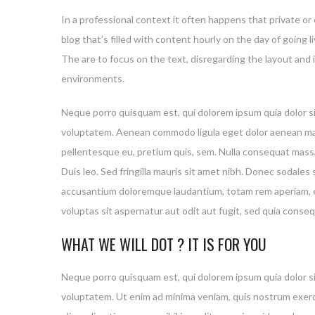
In a professional context it often happens that private or
blog that’s filled with content hourly on the day of goin
The are to focus on the text, disregarding the layout and
environments.
Neque porro quisquam est, qui dolorem ipsum quia dolor si
voluptatem. Aenean commodo ligula eget dolor aenean mass
pellentesque eu, pretium quis, sem. Nulla consequat massa 
Duis leo. Sed fringilla mauris sit amet nibh. Donec sodal
accusantium doloremque laudantium, totam rem aperiam, eaq
voluptas sit aspernatur aut odit aut fugit, sed quia cons
WHAT WE WILL DOT ? IT IS FOR YOU
Neque porro quisquam est, qui dolorem ipsum quia dolor si
voluptatem. Ut enim ad minima veniam, quis nostrum exerci