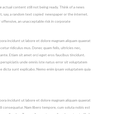
 actual content still not being ready. Think of a news
nt, say, a random text copied newspaper or the internet.
 offensive, an unacceptable risk in corporate
mpora incidunt ut labore et dolore magnam aliquam quaerat
ur ridiculus mus. Donec quam felis, ultricies nec,
ante. Etiam sit amet orci eget eros faucibus tincidunt.
 perspiciatis unde omnis iste natus error sit voluptatem
tae dicta sunt explicabo. Nemo enim ipsam voluptatem quia
mpora incidunt ut labore et dolore magnam aliquam quaerat
odi consequatur. Nam libero tempore, cum soluta nobis est