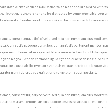
 corporate clients corder a publication to be made and presented with the
g live. However, reviewers tend to be distracted by comprehensible conte
 its elements. Besides, random text risks to be unintendedly humorous or
t amet, consectetur, adipisci velit, sed quia non numquam eius modi te
a. Cum sociis natoque penatibus et magnis dis parturient montes, nascet
quis enim. Donec vitae sapien ut libero venenatis faucibus. Nullam quis 
es sagittis magna. Aenean commodo ligula eget dolor aenean massa. Sed ut
ue ipsa quae ab illo inventore veritatis et quasi architecto beatae vi
equuntur magni dolores eos qui ratione voluptatem sequi nesciunt.
t amet, consectetur, adipisci velit, sed quia non numquam eius modi te
tationem ullam corporis suscipit laboriosam, nisi ut aliquid ex ea comm