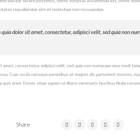
xime placeat facere possimus, omnis voluptas assumenda est, omnis dolo
uptates repudiandae sint et molestiae non recusandae.
uia dolor sit amet, consectetur, adipisci velit, sed quia non n
t amet, consectetur, adipisci velit, sed quia non numquam eius modi te
a. Cum sociis natoque penatibus et magnis dis parturient montes, nascet
 quis enim. Donec vitae sapien ut libero venenatis faucibus Nulla conse
Share