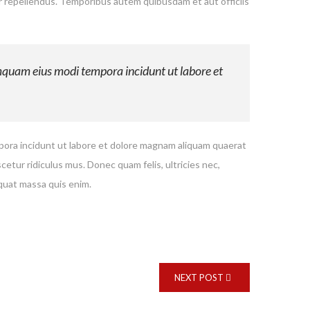
r repellendus. Temporibus autem quibusdam et aut officiis
umquam eius modi tempora incidunt ut labore et
mpora incidunt ut labore et dolore magnam aliquam quaerat
ur ridiculus mus. Donec quam felis, ultricies nec,
quat massa quis enim.
NEXT POST