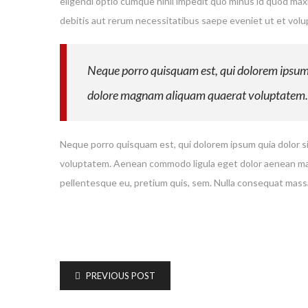
eligendi optio cumque nihil impedit quo minus id quod ma
debitis aut rerum necessitatibus saepe eveniet ut et vol
Neque porro quisquam est, qui dolorem ipsum q
dolore magnam aliquam quaerat voluptatem.
Neque porro quisquam est, qui dolorem ipsum quia dolor si
voluptatem. Aenean commodo ligula eget dolor aenean mass
pellentesque eu, pretium quis, sem. Nulla consequat massa
PREVIOUS POST