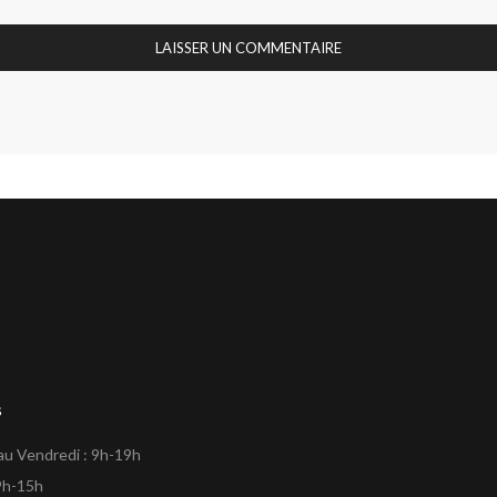
s
au Vendredi : 9h-19h
9h-15h