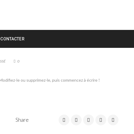
 CONTACTER
SSÉ
0
Modifiez-le ou supprimez-le, puis commencez à écrire !
Share