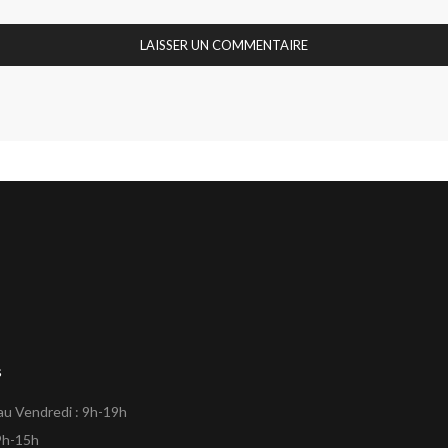
s
au Vendredi : 9h-19h
9h-15h