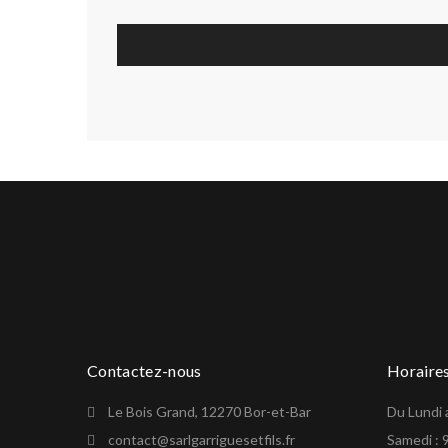
Contactez-nous
Horaire
Le Bois Grand, 12270 Bor-et-Bar
Du Lundi 
contact@sarlgarriguesetfils.fr
Samedi : 