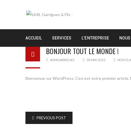
ACCUEIL
SERVICES
L’ENTREPRISE
NOUS
BONJOUR TOUT LE MONDE !
ADMGARRIGUES
30 MAI 2022
NON CLA
Bienvenue sur WordPress. Ceci est votre premier article. 
PREVIOUS POST